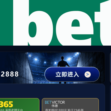
伟德国际(bevictor)官方网站-源自英国始于1946
生组织
灯塔工程
广外团校
伟德官网