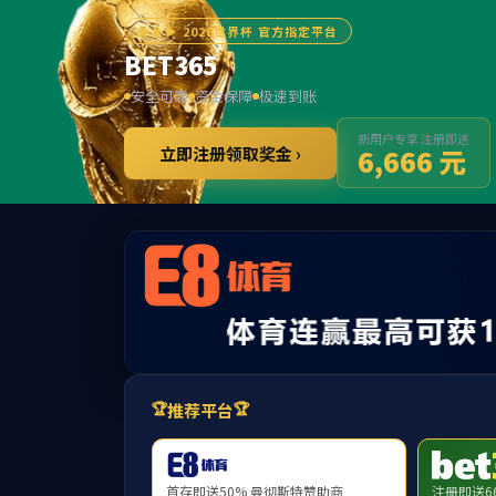
管理入口
首页
团委概况
校级学