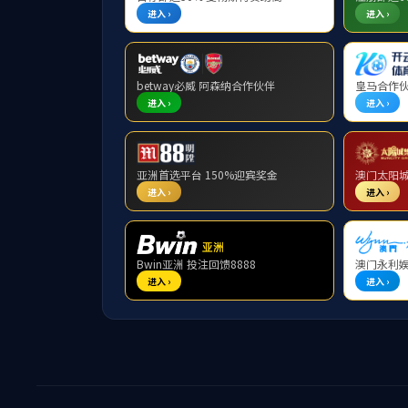
首页
/
广外团校
/
团务知识
广外团校
团务知识
青年学堂
最新动态
以言为炬，声动广外！“外研社国才
杯”演讲赛道校级选拔赛…
伟德国际1946举办“师生桥·逐梦”挑
战杯项目招新会