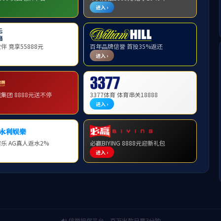
上页
1
下页
共0条
到第