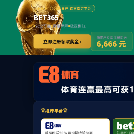
管理入口
首页
团委概况
校级学