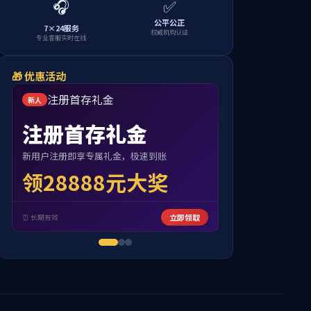
绍
65，现任职务：艺术团体办公室主任积极完成了“广外五十周
优秀学生干部”王航，男，共青团员，…
学院年级：2012级专业：播音与主持获奖情况：无工作
队副队长，2014至今担任校艺术团团长姓名：李媛梦…