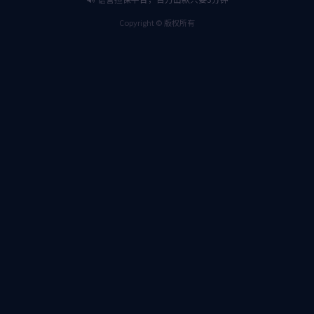
的能力水平。
近平强调，要强化公共卫生法治保障，全面加强和完善公共
野生动物保护法等法律法规的修改完善。
要从保护人民健康、
纳入国家安全体系，系统规划国家生物安全风险防控和治理体
出台生物安全法，加快构建国家生物安全法律法规体系、制度
近平指出，要改革完善疾病预防控制体系，坚决贯彻预防为
前移，避免小病酿成大疫。
要健全公共卫生服务体系，优化医
建设，织密织牢第一道防线。
要加强公共卫生队伍建设，健全
励机制。
要持续加强全科医生培养、分级诊疗等制度建设，
全防治结合、联防联控、群防群治工作机制。
要强化风险意识
机制。
近平强调，要改革完善重大疫情防控救治体系，健全重大疫
做到指令清晰、系统有序、条块畅达、执行有力，精准解决疫
的有效协同机制，及时总结各地实践经验，形成制度化成果，