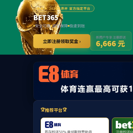
管理入口
首页
团委概况
校级学