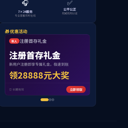
下乡”社会实践活动情况…
各相关学校：2016年6月，省委宣传部、省文明办、团省
技卫生“三下乡”社会实践活动的通知》（…
党〔2016〕24号），学校首次开展了全校范围内的学生社团
英语森林俱乐部等56个校级社团（见附件1）、学生校友…